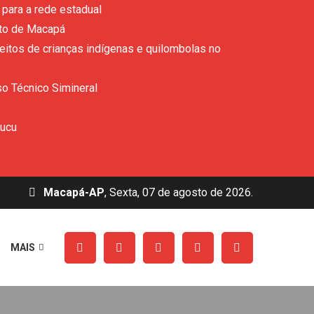
para a rede estadual
ito de Macapá
eitos de crianças indígenas e quilombolas no
so Técnico Simineral
rucu
Macapá-AP
, Sexta, 07 de agosto de 2026.
MAIS