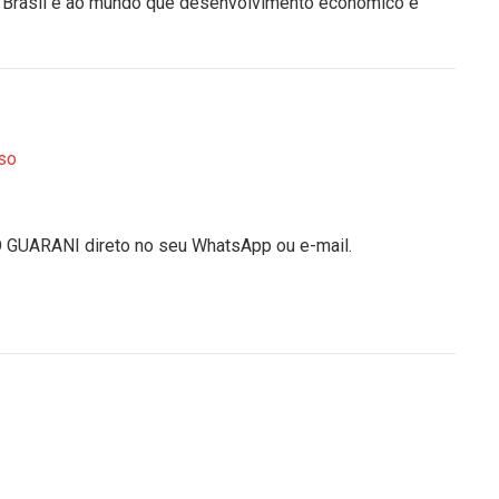
ao Brasil e ao mundo que desenvolvimento econômico e
so
O GUARANI direto no seu WhatsApp ou e-mail.