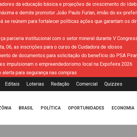
adores da educação básica e projeções de crescimento do Ideb 
áxima e demite promotor João Paulo Furlan, irmão do ex-prefe
 se reúnem para fortalecer políticas ações que garantam os dir
ça parceria institucional com o setor mineral durante V Congres
a, 06, as inscrições para o curso de Cuidadora de idosos
mento de documentos para solicitação do benefício do PSA Pira
es impulsionam o empreendedorismo local na Expofeira 2026
 alerta para segurança nas compras
Editais
Loterias
Redação
Comercial
Quizzes
ZÔNIA
BRASIL
POLÍTICA
OPORTUNIDADES
ECONOMIA