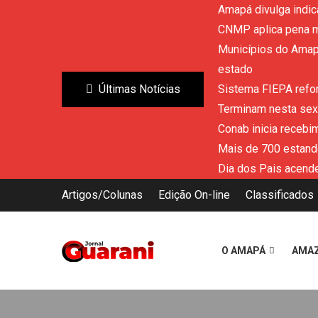
Amapá divulga indic
CNMP aplica pena m
Municípios do Amapá
estado
Últimas Notícias
Sistema FIEPA refor
Terminam nesta sext
Conab inicia recebi
Mais de 700 estand
Dia dos Pais acende
Artigos/Colunas
Edição On-line
Classificados
O AMAPÁ
AMA