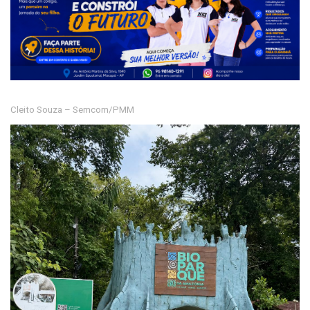
Cleito Souza – Semcom/PMM