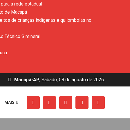
para a rede estadual
ito de Macapá
eitos de crianças indígenas e quilombolas no
so Técnico Simineral
rucu
Macapá-AP
, Sábado, 08 de agosto de 2026.
MAIS