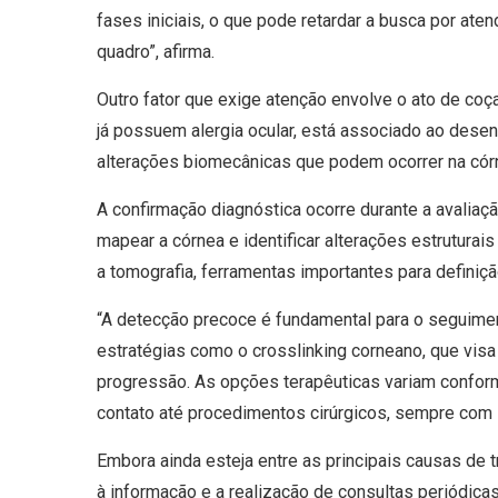
fases iniciais, o que pode retardar a busca por at
quadro”, afirma.
Outro fator que exige atenção envolve o ato de coç
já possuem alergia ocular, está associado ao dese
alterações biomecânicas que podem ocorrer na córn
A confirmação diagnóstica ocorre durante a avalia
mapear a córnea e identificar alterações estruturais
a tomografia, ferramentas importantes para definiç
“A detecção precoce é fundamental para o seguiment
estratégias como o crosslinking corneano, que vis
progressão. As opções terapêuticas variam confor
contato até procedimentos cirúrgicos, sempre com i
Embora ainda esteja entre as principais causas de 
à informação e a realização de consultas periódic