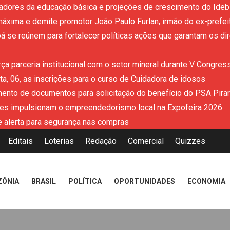
adores da educação básica e projeções de crescimento do Ideb 
áxima e demite promotor João Paulo Furlan, irmão do ex-prefe
 se reúnem para fortalecer políticas ações que garantam os dir
ça parceria institucional com o setor mineral durante V Congres
a, 06, as inscrições para o curso de Cuidadora de idosos
mento de documentos para solicitação do benefício do PSA Pira
es impulsionam o empreendedorismo local na Expofeira 2026
 alerta para segurança nas compras
Editais
Loterias
Redação
Comercial
Quizzes
ZÔNIA
BRASIL
POLÍTICA
OPORTUNIDADES
ECONOMIA