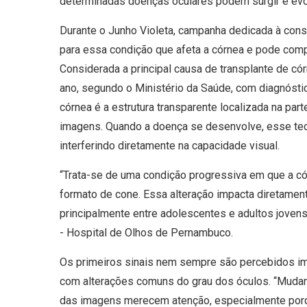
determinadas doenças oculares podem surgir e evo
Durante o Junho Violeta, campanha dedicada à consc
para essa condição que afeta a córnea e pode comp
Considerada a principal causa de transplante de cór
ano, segundo o Ministério da Saúde, com diagnóstic
córnea é a estrutura transparente localizada na par
imagens. Quando a doença se desenvolve, esse teci
interferindo diretamente na capacidade visual.
“Trata-se de uma condição progressiva em que a có
formato de cone. Essa alteração impacta diretament
principalmente entre adolescentes e adultos jovens
- Hospital de Olhos de Pernambuco.
Os primeiros sinais nem sempre são percebidos i
com alterações comuns do grau dos óculos. “Mudan
das imagens merecem atenção, especialmente porq