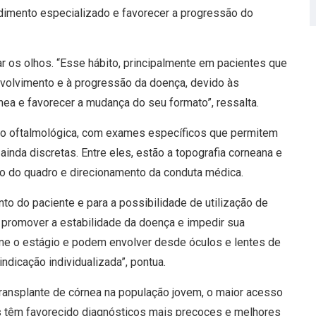
endimento especializado e favorecer a progressão do
ar os olhos. “Esse hábito, principalmente em pacientes que
nvolvimento e à progressão da doença, devido às
ea e favorecer a mudança do seu formato”, ressalta.
ção oftalmológica, com exames específicos que permitem
 ainda discretas. Entre eles, estão a topografia corneana e
ão do quadro e direcionamento da conduta médica.
o do paciente e para a possibilidade de utilização de
a promover a estabilidade da doença e impedir sua
me o estágio e podem envolver desde óculos e lentes de
ndicação individualizada”, pontua.
transplante de córnea na população jovem, o maior acesso
as têm favorecido diagnósticos mais precoces e melhores