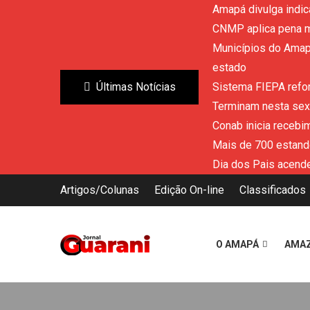
Amapá divulga indic
CNMP aplica pena m
Municípios do Amapá
estado
Últimas Notícias
Sistema FIEPA refor
Terminam nesta sext
Conab inicia recebi
Mais de 700 estand
Dia dos Pais acende
Artigos/Colunas
Edição On-line
Classificados
O AMAPÁ
AMA