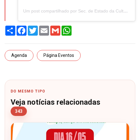
Um post compartilhado por Sec. de Estado da Cultura do Amapá (@secultamapa)
Share
Facebook
Twitter
Email
Gmail
WhatsApp
Agenda
Página Eventos
DO MESMO TIPO
Veja notícias relacionadas
343