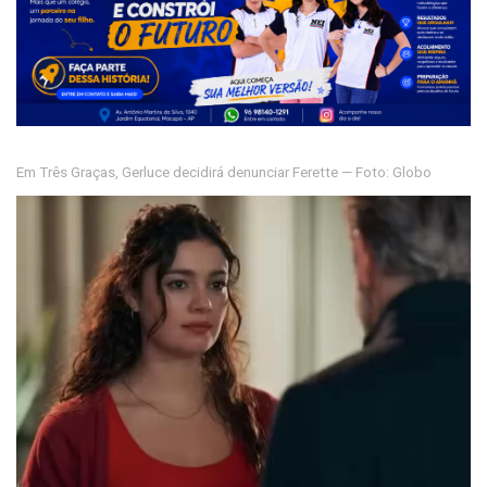
Em Três Graças, Gerluce decidirá denunciar Ferette — Foto: Globo