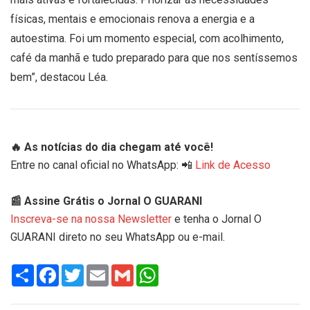
físicas, mentais e emocionais renova a energia e a
autoestima. Foi um momento especial, com acolhimento,
As participantes puderam fazer
café da manhã e tudo preparado para que nos sentíssemos
massagem
bem”, destacou Léa.
🔥 As notícias do dia chegam até você!
Entre no canal oficial no WhatsApp: 📲
Link de Acesso
📰 Assine Grátis o Jornal O GUARANI
Inscreva-se na nossa Newsletter
e tenha o Jornal O
GUARANI direto no seu WhatsApp ou e-mail.
Share
Facebook
Twitter
Email
Gmail
WhatsApp