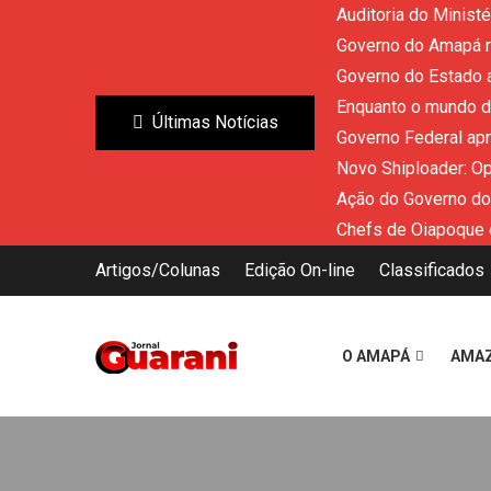
Auditoria do Minist
Governo do Amapá re
Governo do Estado a
Enquanto o mundo di
Últimas Notícias
Governo Federal ap
Novo Shiploader: O
Ação do Governo do
Chefs de Oiapoque 
Artigos/Colunas
Edição On-line
Classificados
O AMAPÁ
AMA