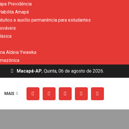
apa Previdência
Habilita Amapá
uitos e auxílio permanência para estudantes
nováveis
Básica
 na Aldeia Ywawka
amazônica
Macapá-AP
, Quinta, 06 de agosto de 2026.
MAIS