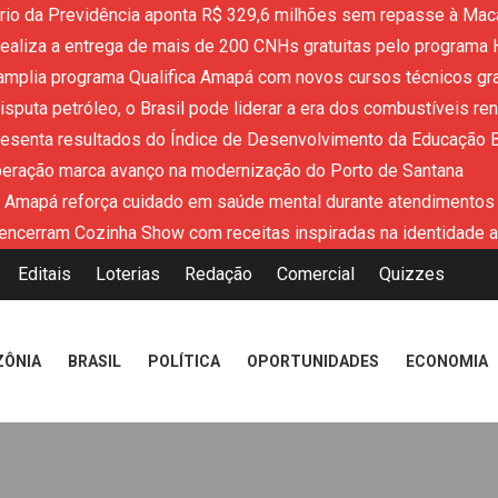
ério da Previdência aponta R$ 329,6 milhões sem repasse à Mac
aliza a entrega de mais de 200 CNHs gratuitas pelo programa 
mplia programa Qualifica Amapá com novos cursos técnicos grat
sputa petróleo, o Brasil pode liderar a era dos combustíveis re
resenta resultados do Índice de Desenvolvimento da Educação 
peração marca avanço na modernização do Porto de Santana
 Amapá reforça cuidado em saúde mental durante atendimentos
encerram Cozinha Show com receitas inspiradas na identidade 
Editais
Loterias
Redação
Comercial
Quizzes
ZÔNIA
BRASIL
POLÍTICA
OPORTUNIDADES
ECONOMIA