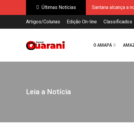
Últimas Notícias
As empresas dos so
Expofeira 2026 impu
Artigos/Colunas
Edição On-line
Classificados
Hemoap adota novos
Palco Rio Amazonas
Expofeira 2026 cont
O AMAPÁ
AMA
Governo do Estado a
Agosto Lilás: Amapá,
Santana alcança a n
As empresas dos so
Expofeira 2026 impu
Leia a Notícia
Hemoap adota novos
Palco Rio Amazonas
Expofeira 2026 cont
Governo do Estado a
Agosto Lilás: Amapá,