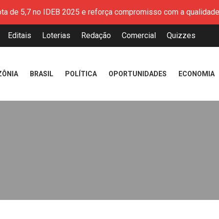
nhos para os jovens: Prêmio Band e CIEE revela quais são
lsiona turismo e leva ocupação hoteleira de Macapá a 80%
Editais
Loterias
Redação
Comercial
Quizzes
 critérios de triagem para doação de sangue no Amapá
 terá mais de 500 metros quadrados de painéis de LED na Expo
ará com coleta seletiva e reciclagem e educação ambiental no
ZÔNIA
BRASIL
POLÍTICA
OPORTUNIDADES
ECONOMIA
mplia programa 'Qualifica Amapá: Mais Emprego' com oferta de 
 o estado mais violento do Brasil, registra alta de 347,7% na ta
ota de 5,7 no IDEB 2025 e reforça compromisso com a qualidad
nhos para os jovens: Prêmio Band e CIEE revela quais são
lsiona turismo e leva ocupação hoteleira de Macapá a 80%
 critérios de triagem para doação de sangue no Amapá
 terá mais de 500 metros quadrados de painéis de LED na Expo
ará com coleta seletiva e reciclagem e educação ambiental no
mplia programa 'Qualifica Amapá: Mais Emprego' com oferta de 
 o estado mais violento do Brasil, registra alta de 347,7% na ta